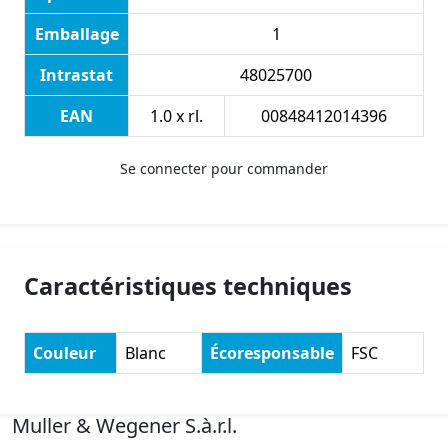
Emballage
1
Intrastat
48025700
EAN
1.0 x rl.
00848412014396
Se connecter pour commander
Caractéristiques techniques
Couleur
Blanc
Écoresponsable
FSC
Muller & Wegener S.à.r.l.