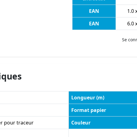
EAN
1.0 x
EAN
6.0 x
Se con
iques
Longueur (m)
Format papier
r pour traceur
Couleur