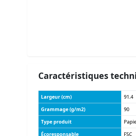
Caractéristiques techn
Largeur (cm)
91.4
Grammage (g/m2)
90
Type produit
Papie
Écoresponsable
FSC