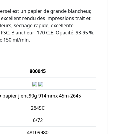
versel est un papier de grande blancheur,
 excellent rendu des impressions trait et
leurs, séchage rapide, excellente
ié FSC. Blancheur: 170 CIE. Opacité: 93-95 %.
é: 150 ml/min.
800045
x papier j.enc90g 914mmx 45m-2645
2645C
6/72
48109980