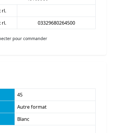
 rl.
 rl.
03329680264500
necter pour commander
45
Autre format
Blanc