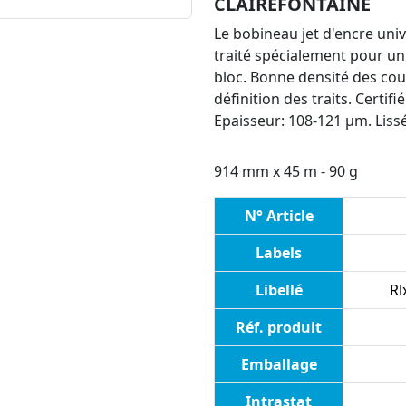
CLAIREFONTAINE
Le bobineau jet d'encre uni
traité spécialement pour un
bloc. Bonne densité des cou
définition des traits. Certif
Epaisseur: 108-121 µm. Liss
914 mm x 45 m - 90 g
N° Article
Labels
Libellé
Rl
Réf. produit
Emballage
Intrastat