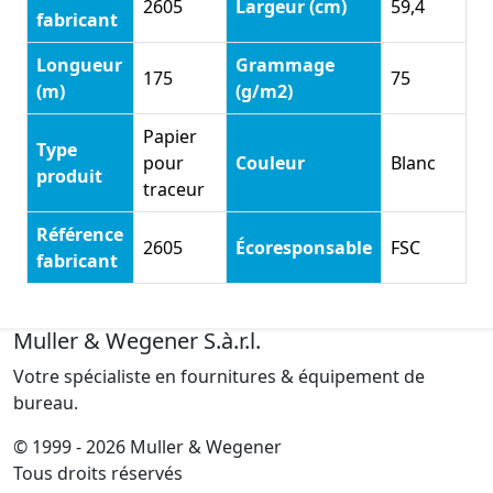
2605
Largeur (cm)
59,4
fabricant
Longueur
Grammage
175
75
(m)
(g/m2)
Papier
Type
pour
Couleur
Blanc
produit
traceur
Référence
2605
Écoresponsable
FSC
fabricant
Muller & Wegener S.à.r.l.
Votre spécialiste en fournitures & équipement de
bureau.
© 1999 - 2026 Muller & Wegener
Tous droits réservés