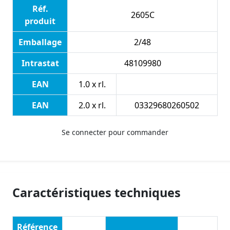
Réf.
2605C
produit
Emballage
2/48
Intrastat
48109980
EAN
1.0 x rl.
EAN
2.0 x rl.
03329680260502
Se connecter pour commander
Caractéristiques techniques
Référence