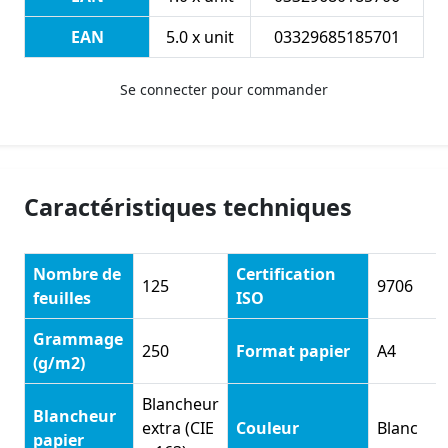
EAN
5.0 x unit
03329685185701
Se connecter pour commander
Caractéristiques techniques
Nombre de
Certification
125
9706
feuilles
ISO
Grammage
250
Format papier
A4
(g/m2)
Blancheur
Blancheur
extra (CIE
Couleur
Blanc
papier