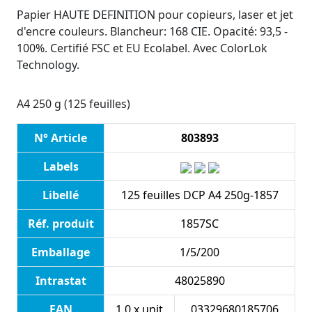
Papier HAUTE DEFINITION pour copieurs, laser et jet
d'encre couleurs. Blancheur: 168 CIE. Opacité: 93,5 -
100%. Certifié FSC et EU Ecolabel. Avec ColorLok
Technology.
A4 250 g (125 feuilles)
N° Article
803893
Labels
Libellé
125 feuilles DCP A4 250g-1857
Réf. produit
1857SC
Emballage
1/5/200
Intrastat
48025890
EAN
1.0 x unit
03329680185706