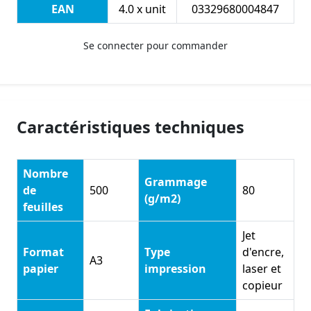
EAN
4.0 x unit
03329680004847
Se connecter pour commander
Caractéristiques techniques
Nombre
Grammage
de
500
80
(g/m2)
feuilles
Jet
Format
Type
d'encre,
A3
papier
impression
laser et
copieur