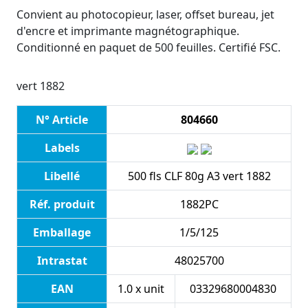
Convient au photocopieur, laser, offset bureau, jet
d'encre et imprimante magnétographique.
Conditionné en paquet de 500 feuilles. Certifié FSC.
vert 1882
N° Article
804660
Labels
Libellé
500 fls CLF 80g A3 vert 1882
Réf. produit
1882PC
Emballage
1/5/125
Intrastat
48025700
EAN
1.0 x unit
03329680004830