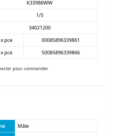
K33986WW
1/5
34021200
 x pce
00085896339861
 x pce
50085896339866
necter pour commander
he
Mâle