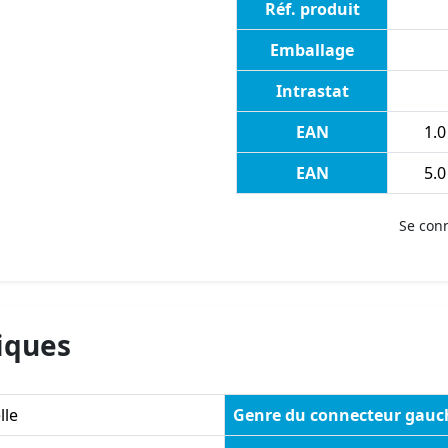
Réf. produit
Emballage
Intrastat
EAN
1.0
EAN
5.0
Se con
iques
lle
Genre du connecteur gauc