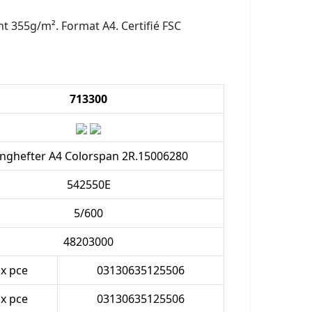
nt 355g/m². Format A4. Certifié FSC
713300
inghefter A4 Colorspan 2R.15006280
542550E
5/600
48203000
 x pce
03130635125506
 x pce
03130635125506