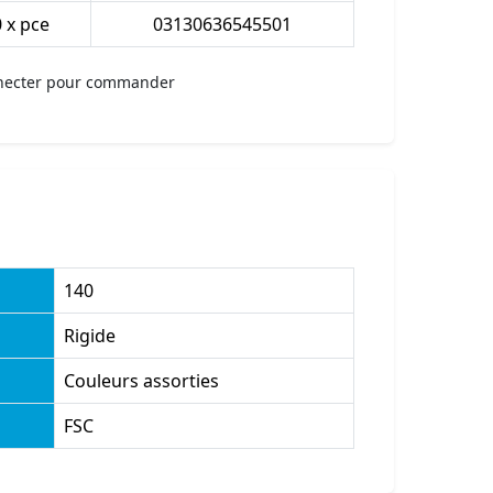
0 x pce
03130636545501
necter pour commander
140
Rigide
Couleurs assorties
FSC