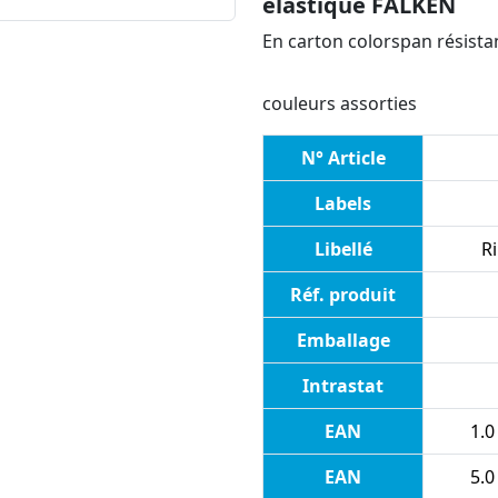
élastique FALKEN
En carton colorspan résista
couleurs assorties
N° Article
Labels
Libellé
R
Réf. produit
Emballage
Intrastat
EAN
1.0
EAN
5.0