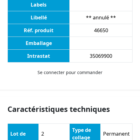
Labels
Libellé
** annulé **
Réf. produit
46650
Emballage
Intrastat
35069900
Se connecter pour commander
Caractéristiques techniques
Type de
Lot de
2
Permanent
collage