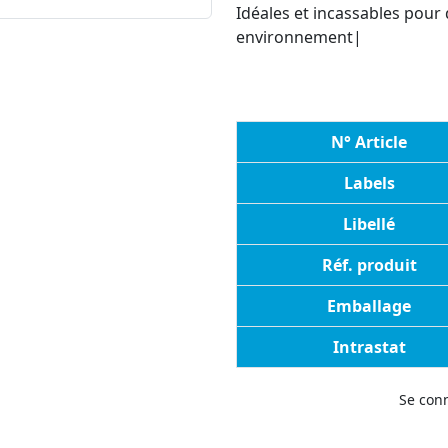
Idéales et incassables pour
environnement|
N° Article
Labels
Libellé
Réf. produit
Emballage
Intrastat
Se con