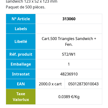
sandwich 123 x 52 x 123 mm
Paquet de 500 pièces.
N° Article
313060
Labels
Cart.500 Triangles Sandwich +
Libellé
Fen.
Réf. produit
ST2/W1
Emballage
1
Intrastat
48236910
EAN
2000.0 x cart
05012873010043
Taxe
0.0389 €/Kg
Valorlux