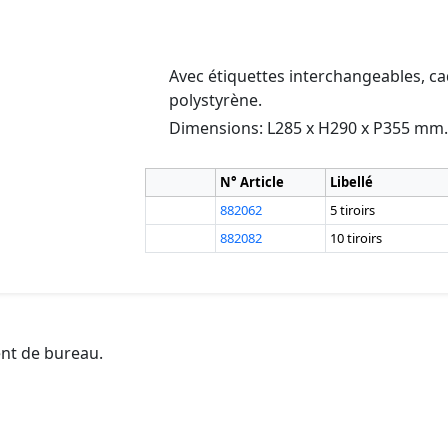
Avec étiquettes interchangeables, cadr
polystyrène.
Dimensions: L285 x H290 x P355 mm.
N° Article
Libellé
882062
5 tiroirs
882082
10 tiroirs
ent de bureau.