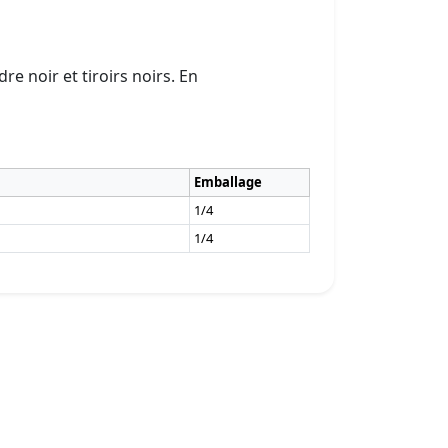
e noir et tiroirs noirs. En
Emballage
1/4
1/4