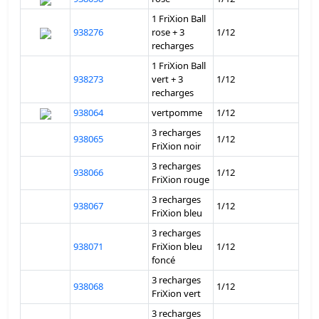
1 FriXion Ball
938276
rose + 3
1/12
recharges
1 FriXion Ball
938273
vert + 3
1/12
recharges
938064
vertpomme
1/12
3 recharges
938065
1/12
FriXion noir
3 recharges
938066
1/12
FriXion rouge
3 recharges
938067
1/12
FriXion bleu
3 recharges
938071
FriXion bleu
1/12
foncé
3 recharges
938068
1/12
FriXion vert
3 recharges