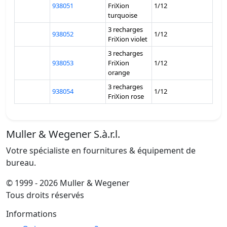
938051
FriXion
1/12
turquoise
3 recharges
938052
1/12
FriXion violet
3 recharges
938053
FriXion
1/12
orange
3 recharges
938054
1/12
FriXion rose
Muller & Wegener S.à.r.l.
Votre spécialiste en fournitures & équipement de
bureau.
© 1999 - 2026 Muller & Wegener
Tous droits réservés
Informations