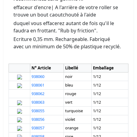
effaceur d'encre| A l'arrière de votre roller se
trouve un bout caoutchouté à l'aide
duquel vous effacerez autant de fois qu'il le
faudra en frottant. "Rub by friction".
Ecriture 0,35 mm. Rechargeable. Fabriqué
avec un minimum de 50% de plastique recyclé.
N° Article
Libellé
Emballage
938060
noir
1/12
938061
bleu
1/12
938062
rouge
1/12
938063
vert
1/12
938055
turquoise
1/12
938056
violet
1/12
938057
orange
1/12
938058
rose
1/12