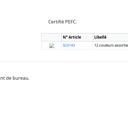
Certifié PEFC.
N° Article
Libellé
923143
12 couleurs assorti
ent de bureau.