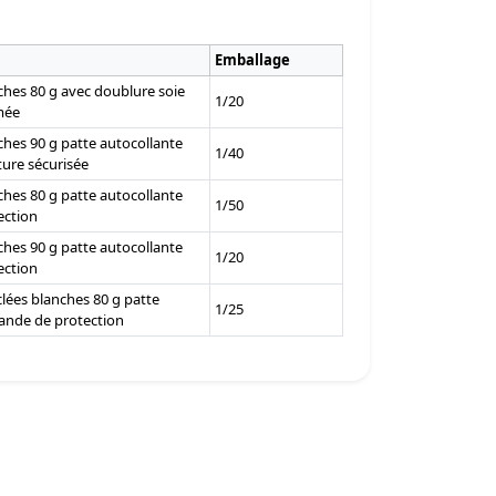
Emballage
hes 80 g avec doublure soie
1/20
mée
hes 90 g patte autocollante
1/40
ture sécurisée
hes 80 g patte autocollante
1/50
ection
hes 90 g patte autocollante
1/20
ection
lées blanches 80 g patte
1/25
bande de protection