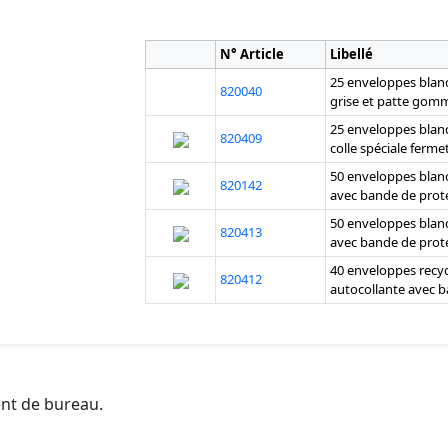
N° Article
Libellé
25 enveloppes blanc
820040
grise et patte gom
25 enveloppes blanc
820409
colle spéciale ferme
50 enveloppes blanc
820142
avec bande de prot
50 enveloppes blanc
820413
avec bande de prot
40 enveloppes recyc
820412
autocollante avec 
ent de bureau.