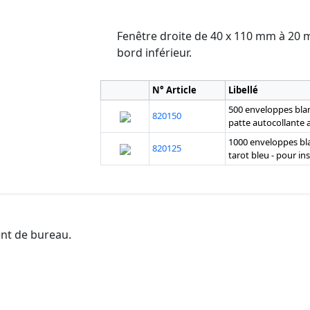
Fenêtre droite de 40 x 110 mm à 20 
bord inférieur.
N° Article
Libellé
500 enveloppes blan
820150
patte autocollante 
1000 enveloppes b
820125
tarot bleu - pour i
ent de bureau.