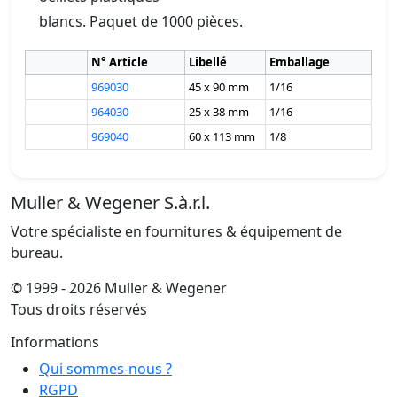
blancs. Paquet de 1000 pièces.
N° Article
Libellé
Emballage
969030
45 x 90 mm
1/16
964030
25 x 38 mm
1/16
969040
60 x 113 mm
1/8
Muller & Wegener S.à.r.l.
Votre spécialiste en fournitures & équipement de
bureau.
© 1999 - 2026 Muller & Wegener
Tous droits réservés
Informations
Qui sommes-nous ?
RGPD