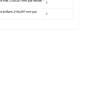
tte mat 210x297 mm par feuille -
1
tte brillant 210x297 mm par
1