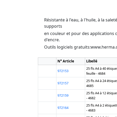
Résistante à l'eau, à l'huile, à la sal
supports
en couleur et pour des applications d
d'encre.
Outils logiciels gratuits:www.herma
N° Article
Libellé
25 fls A4 à 40 étiq
972153
feuille - 4684
25 fls A4 à 24 étiqu
972157
4685
25 fls A4 à 12 étiqu
972159
- 4682
25 fls A4 à 2 étique
972164
- 4683