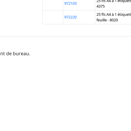
25 fls A4 à 1 étique
972103
4375
25 fls A4 à 1 étique
972220
feuille - 8020
ent de bureau.