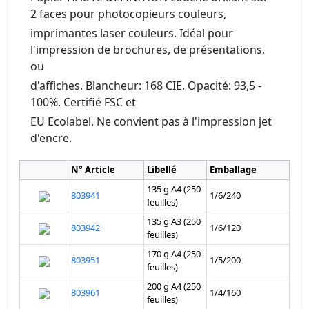
2 faces pour photocopieurs couleurs,
imprimantes laser couleurs. Idéal pour
l'impression de brochures, de présentations,
ou
d'affiches. Blancheur: 168 CIE. Opacité: 93,5 -
100%. Certifié FSC et
EU Ecolabel. Ne convient pas à l'impression jet
d'encre.
N° Article
Libellé
Emballage
135 g A4 (250
803941
1/6/240
feuilles)
135 g A3 (250
803942
1/6/120
feuilles)
170 g A4 (250
803951
1/5/200
feuilles)
200 g A4 (250
803961
1/4/160
feuilles)