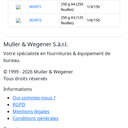
250 g A4 (250
803971
1/3/150
feuilles)
250 g A3 (125
803972
1/6/150
feuilles)
Muller & Wegener S.à.r.l.
Votre spécialiste en fournitures & équipement de
bureau.
© 1999 - 2026 Muller & Wegener
Tous droits réservés
Informations
Qui sommes-nous ?
RGPD
Mentions légales
Conditions générales