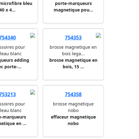
754391
754347
ssoires pour
accessoires pour
eau en ve...
tableau blanc
 microfibre bleu
porte-marqueurs
40 x 4...
magnetique pou...
754340
754353
ssoires pour
brosse magnetique en
leau blanc
bois lega...
queurs edding
brosse magnetique en
c porte-...
bois, 15 ...