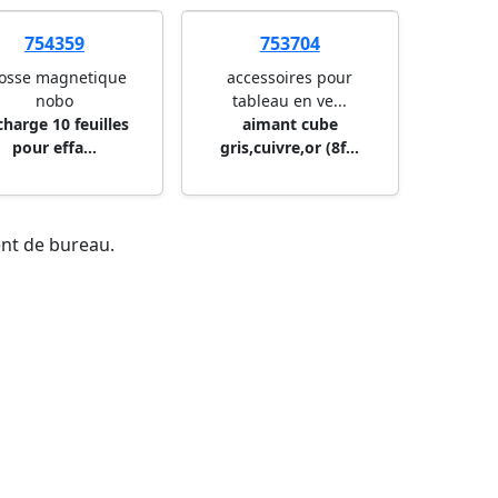
754329
753212
sse magnetique en
accessoires pour
acce
bois lega...
tableau blanc
tab
uet de 10 feutres
porte-accessoires
port
de rechan...
magnetique e...
magne
754359
753704
osse magnetique
accessoires pour
nobo
tableau en ve...
charge 10 feuilles
aimant cube
pour effa...
gris,cuivre,or (8f...
ent de bureau.