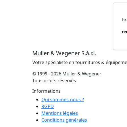
bro
paq
br
re
Muller & Wegener S.à.r.l.
Votre spécialiste en fournitures & équipem