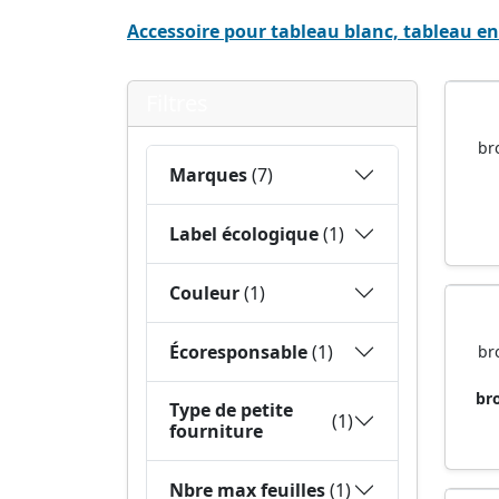
Accessoire pour tableau blanc, tableau en
Filtres
Marques
(7)
br
Label écologique
(1)
Couleur
(1)
Écoresponsable
(1)
br
Type de petite
(1)
fourniture
br
Nbre max feuilles
(1)