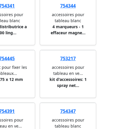
754341
754344
ssoires pour
accessoires pour
leau blanc
tableau blanc
distributrice a
4 marqueurs - 1
00 ling...
effaceur magne...
754445
753217
 pour fixer les
accessoires pour
ableaux...
tableau en ve...
 75 x 12 mm
kit d'accessoires: 1
spray net...