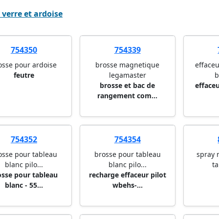
 verre et ardoise
754350
754339
osse pour ardoise
brosse magnetique
effaceu
feutre
legamaster
b
brosse et bac de
effaceu
rangement com...
754352
754354
osse pour tableau
brosse pour tableau
spray 
blanc pilo...
blanc pilo...
ta
osse pour tableau
recharge effaceur pilot
blanc - 55...
wbehs-...