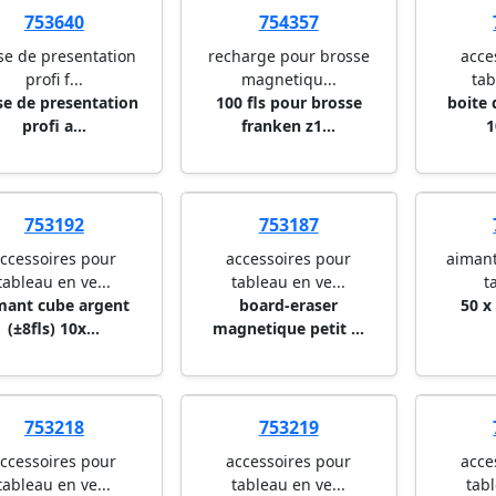
753640
754357
ise de presentation
recharge pour brosse
acce
profi f...
magnetiqu...
tab
ise de presentation
100 fls pour brosse
boite 
profi a...
franken z1...
1
753192
753187
ccessoires pour
accessoires pour
aimant
tableau en ve...
tableau en ve...
t
mant cube argent
board-eraser
50 x
(±8fls) 10x...
magnetique petit ...