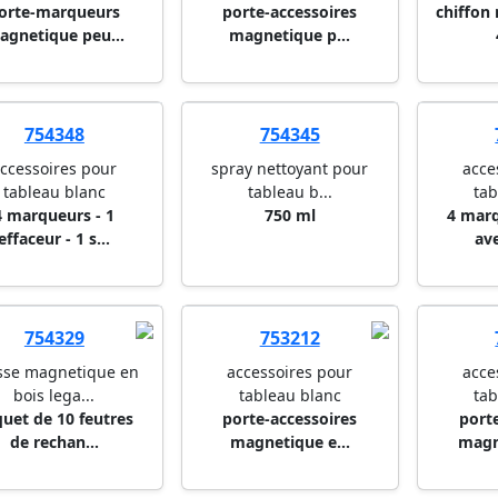
753218
753219
ccessoires pour
accessoires pour
acce
tableau en ve...
tableau en ve...
tabl
orte-marqueurs
porte-accessoires
chiffon
agnetique peu...
magnetique p...
754348
754345
ccessoires pour
spray nettoyant pour
acce
tableau blanc
tableau b...
tab
4 marqueurs - 1
750 ml
4 mar
effaceur - 1 s...
ave