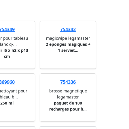
754349
754342
r pour tableau
magicwipe legamaster
lanc q-...
2 eponges magiques +
r l6 x h2 x p13
1 serviet...
cm
869960
754336
nettoyant pour
brosse magnetique
bleau b...
legamaster
250 ml
paquet de 100
recharges pour b...