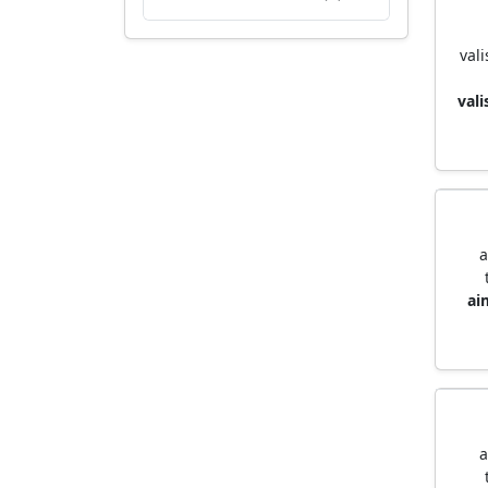
val
val
a
ai