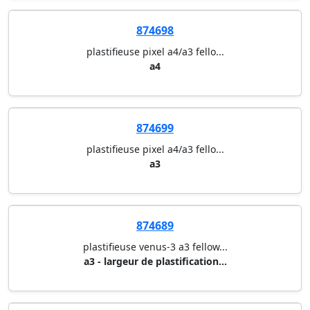
plastifieuse i-lam touch2 a3 l...
a3
874534
plastifieuse a3 automatique fo...
plastifieuse gbc foton 30 a4/a...
874698
plastifieuse pixel a4/a3 fello...
a4