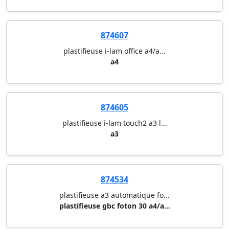
874647
plastifieuse lunar+ a4/a3 fell...
a3 - largeur de plastification...
874607
plastifieuse i-lam office a4/a...
a4
874605