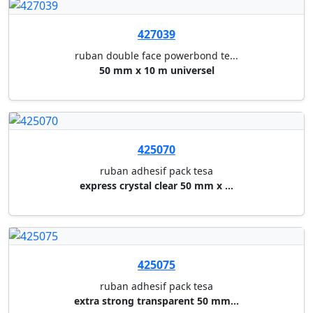
427050
ruban double face powerbond te...
38 mm x 2,75 m bricolage
850517
devidoir de table vegas durabl...
noir/gris
412805
powerstrips tesa
4 powerstrips + 2 crochets ova...