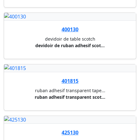
425105
ruban adhesif en papier ecolog...
50 mm x 50 m
400137
ruban adhesif magic tape tm 81...
16 rouleaux magic tape 19 mm x...
425095
ruban adhesif en pp eco & stro...
brun 50 mm x 66 m
425068