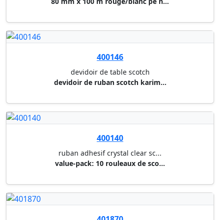
400055
devidoir de table eco tesa
devidoir 100% en plastique rec...
425094
ruban adhesif en pp eco & stro...
transparent 50 mm x 66 m
425082
ruban adhesif pack tesa
ultra strong transparent 50 mm...