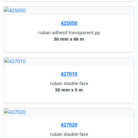
427020
ruban double face
50 mm x 25 m
402040
ruban adhesif magic tape tm 81...
ruban invisible scotch® magic,...
401835
ruban adhesif transparent tesa
15 mm x 33 m (paquet de 10 rou...
402011