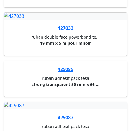
427038
ruban double face powerbond te...
50 mm x 25 m universel
427067
ruban adhesif extra power perf...
gris extra power - 50 mm x 50 ...
427110
ruban anti-derapant tesa
noir - 25 mm x 5 m
427034