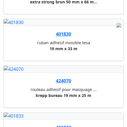
425070
ruban adhesif pack tesa
express crystal clear 50 mm x ...
425075
ruban adhesif pack tesa
extra strong transparent 50 mm...
427033
ruban double face powerbond te...
19 mm x 5 m pour miroir