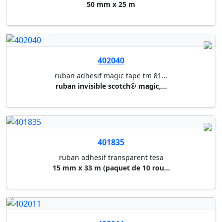
ruban adhesif invisible q-conn...
19 mm x 33 m
402080
devidoir a main scotch
ruban invisible scotch® magic,...
402082
ruban adhesif magic tape tm 81...
ruban invisible scotch® magic,...
400015