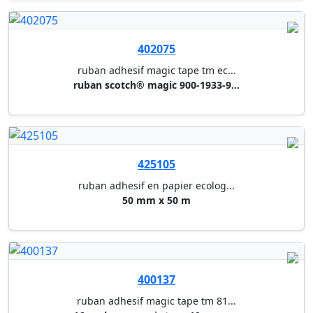
401858
ruban adhesif eco&clear tesa
19 mm x 33 m (paquet de 8 roul...
401854
ruban adhesif eco&clear tesa
15 mm x 10 m (paquet de 10 rou...
424100
rouleau adhesif pour masquage ...
masquage "precision" 38 mm x 2...