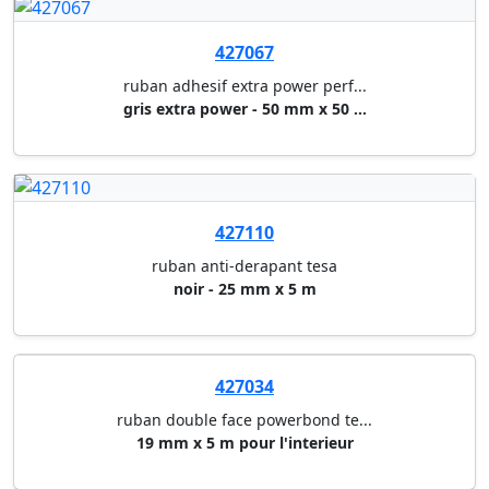
425100
derouleur havane a freins tesa
promo-pack derouleur + 2 tesap...
400161
devidoir de table q-connect
15+19 mm x 10 m, 19 mm x 33 m ...
402119
ruban adhesif magic tape tm 81...
ruban invisible scotch® magic,...