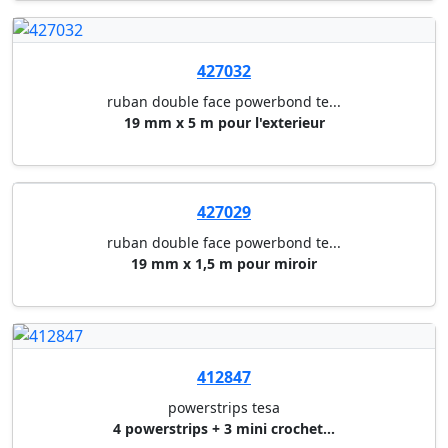
400138
devidoir de table scotch
devidoir de ruban adhesif scot...
400013
devidoir a main
19 mm x 33 m - couleurs assort...
402075
ruban adhesif magic tape tm ec...
ruban scotch® magic 900-1933-9...