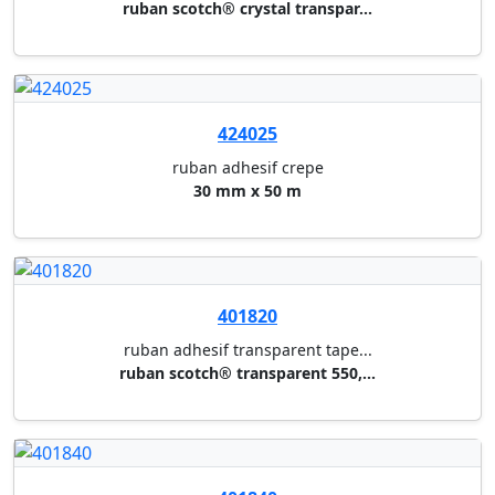
412801
powerstrips tesa
5x2 powerstrips (max.2kg) 5800...
412802
powerstrips tesa
20 powerstrips pour poster 580...
412804
powerstrips tesa
8 powerstrips + 5 crochets dec...