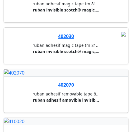
ruban invisible scotch® magic,...
402070
ruban adhesif removable tape 8...
ruban adhesif amovible invisib...
410020
ruban double face transfer tap...
12 mm x 33 m
410030
ruban double face transfer tap...
19 mm x 33 m