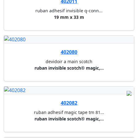
devidoir a main scotch
ruban adhesif scotch® crystal ...
400017
devidoir a main scotch
ruban scotch® transparent 6-19...
400025
devidoir a main scotch
ruban adhesif double face scot...
402079
ruban adhesif magic tape tm 81...
ruban invisible scotch® magic,...