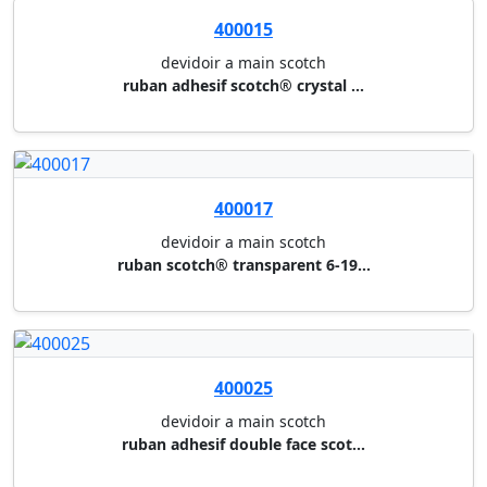
402132
ruban adhesif magic tape tm 81...
ruban invisible scotch® magic ...
402134
ruban adhesif crystal clear sc...
ruban scotch® crystal transpar...
424025
ruban adhesif crepe
30 mm x 50 m