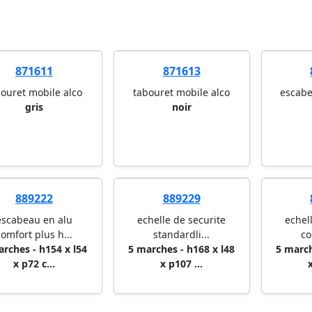
871611
871613
bouret mobile alco
tabouret mobile alco
escabe
gris
noir
889222
889229
escabeau en alu
echelle de securite
echel
comfort plus h...
standardli...
co
arches - h154 x l54
5 marches - h168 x l48
5 march
x p72 c...
x p107 ...
x