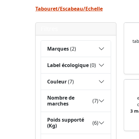
Tabouret/Escabeau/Echelle
Filtres
ta
Marques
(2)
Label écologique
(0)
Couleur
(7)
Nombre de
(7)
marches
3 m
Poids supporté
(6)
(Kg)