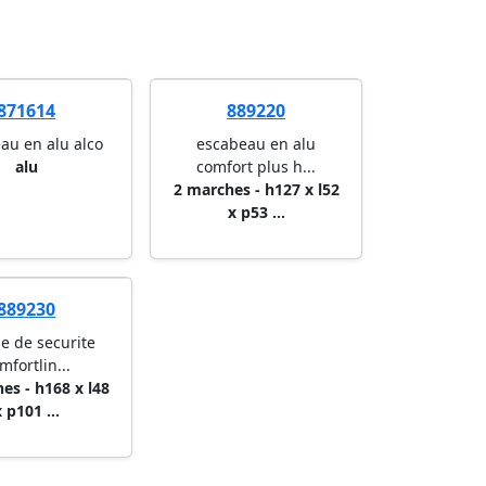
871614
889220
au en alu alco
escabeau en alu
alu
comfort plus h...
2 marches - h127 x l52
x p53 ...
889230
le de securite
mfortlin...
es - h168 x l48
 p101 ...