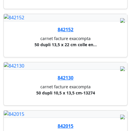
carnet de bons pour..exacompta
50 dupli 10,5 x 13,5 cm ncr 13...
842110
carnet de livraison exacompta
50 dupli 13160
842052
carnet de reçus exacompta
10,5 x 27 cm - 50 fls
842036
registre quadrille foliote 5/5...
32 x 25 cm - 200 pages