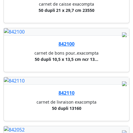
842060
carnet messages telephoniques ...
50 fls 14,8 x 29,7 cm spirale ...
842093
registre des actionnaires s.a....
registre actionnaires s.a. - 1...
843210
carnet de route sigel
40 fls a6 oblong pour 430 tour...