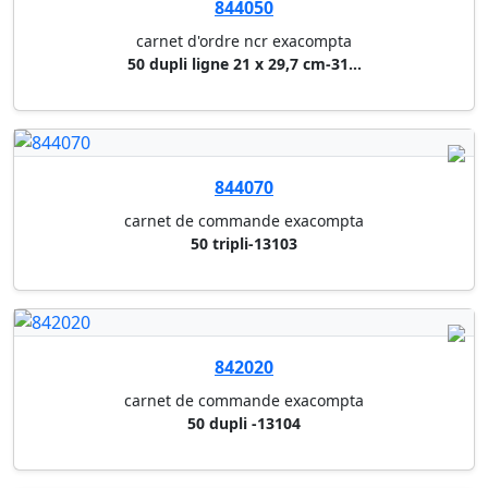
844150
carnet d'ordre ncr exacompta
50 dupli quadrille 14,8 x 10,5...
842140
carnet facture exacompta
50 dupli 14,8 x 21 cm-13278
842055
carnet de reçus exacompta
10,5 x 18 cm - 50 dupli
842152