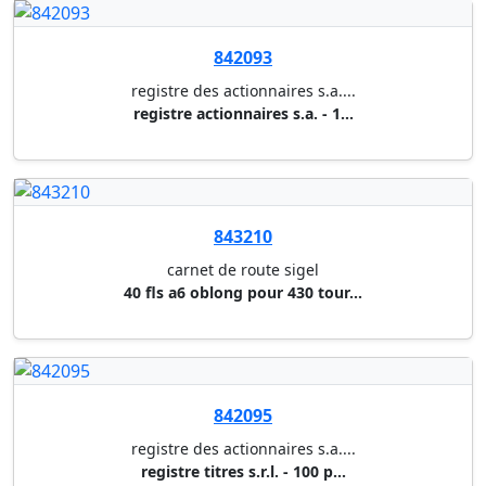
Muller & Wegener S.à.r.l.
Votre spécialiste en fournitures & équipement de
bureau.
© 1999 - 2026 Muller & Wegener
Tous droits réservés
Informations
Qui sommes-nous ?
RGPD
Mentions légales
Conditions générales
Compte
Connexion
Nouveau client ?
Nous suivre
LinkedIn