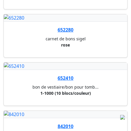
652280
carnet de bons sigel
rose
652410
bon de vestiaire/bon pour tomb...
1-1000 (10 blocs/couleur)
842010
carnet recette/depense exacomp...
dupli - 21 x 29,7 cm 13500
842050