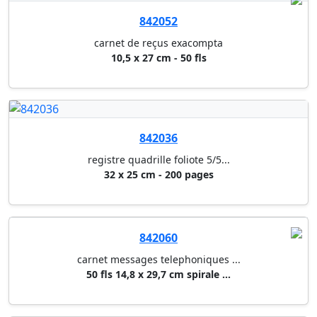
842095
registre des actionnaires s.a....
registre titres s.r.l. - 100 p...
652420
bon de vestiaire exacompta
carton de 20 carnets de 50 tic...
841002
bloc de caisse
10 x 16 cm