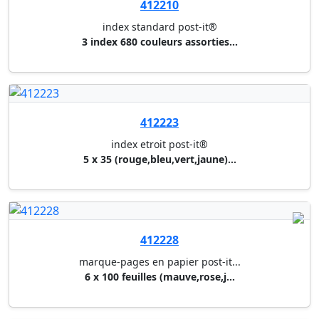
412160
index strong post-it®
bleu pastel, violet, vert (3x1...
412161
index strong post-it®
rose pastel, jaune, violet(3x1...
412243
index etroit post-it®
5 x 20 couleurs pastel assorti...
412231