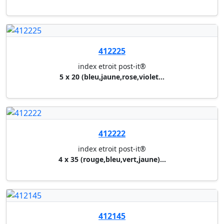
412225
index etroit post-it®
5 x 20 (bleu,jaune,rose,violet...
412222
index etroit post-it®
4 x 35 (rouge,bleu,vert,jaune)...
412145
index standard post-it®
paquet de 2x50 index bleu 6802...
412218