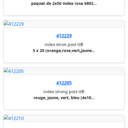
412210
index standard post-it®
3 index 680 couleurs assorties...
412223
index etroit post-it®
5 x 35 (rouge,bleu,vert,jaune)...
412228
marque-pages en papier post-it...
6 x 100 feuilles (mauve,rose,j...