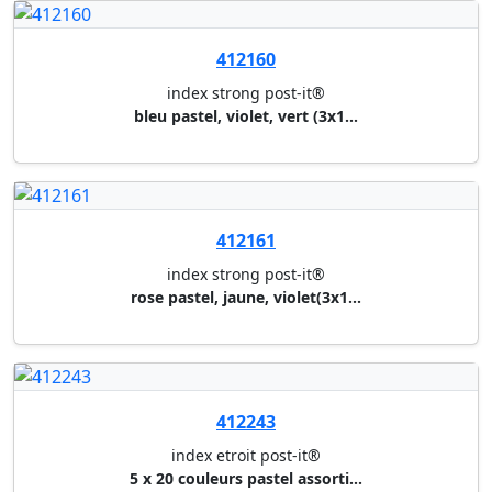
index strong post-it®
rouge, jaune, vert, bleu (4x6 ...
Muller & Wegener S.à.r.l.
Votre spécialiste en fournitures & équipement de
bureau.
© 1999 - 2026 Muller & Wegener
Tous droits réservés
Informations
Qui sommes-nous ?
RGPD
Mentions légales
Conditions générales
Compte
Connexion