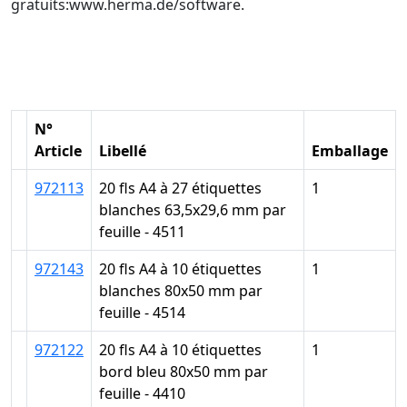
gratuits:www.herma.de/software.
N°
Article
Libellé
Emballage
972113
20 fls A4 à 27 étiquettes
1
blanches 63,5x29,6 mm par
feuille - 4511
972143
20 fls A4 à 10 étiquettes
1
blanches 80x50 mm par
feuille - 4514
972122
20 fls A4 à 10 étiquettes
1
bord bleu 80x50 mm par
feuille - 4410