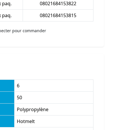
x paq.
08021684153822
x paq.
08021684153815
necter pour commander
6
50
Polypropylène
Hotmelt