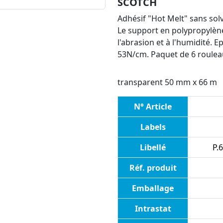
SCOTCH
Adhésif "Hot Melt" sans sol
Le support en polypropylène
l'abrasion et à l'humidité. 
53N/cm. Paquet de 6 roulea
transparent 50 mm x 66 m
N° Article
Labels
Libellé
P.
Réf. produit
Emballage
Intrastat