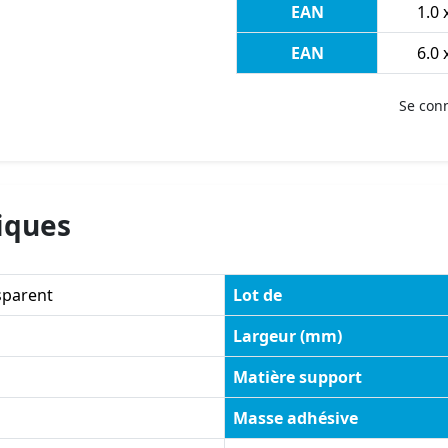
EAN
1.0 
EAN
6.0 
Se con
iques
sparent
Lot de
Largeur (mm)
Matière support
Masse adhésive