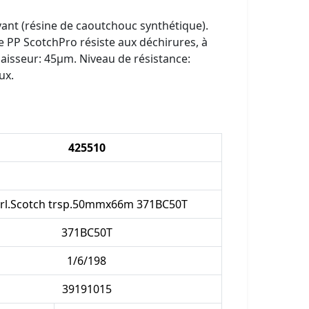
vant (résine de caoutchouc synthétique).
 PP ScotchPro résiste aux déchirures, à
Epaisseur: 45µm. Niveau de résistance:
ux.
425510
6rl.Scotch trsp.50mmx66m 371BC50T
371BC50T
1/6/198
39191015