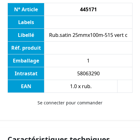
N° Article
445171
Labels
Libellé
Rub.satin 25mmx100m-515 vert c
Réf. produit
Emballage
1
Intrastat
58063290
EAN
1.0 x rub.
Se connecter pour commander
Caractéristiques techniques