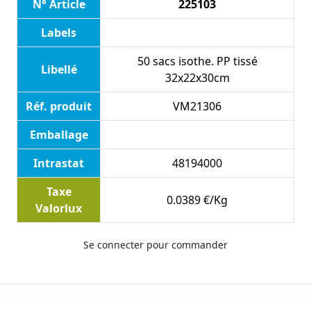
N° Article
225103
Labels
50 sacs isothe. PP tissé
Libellé
32x22x30cm
Réf. produit
VM21306
Emballage
Intrastat
48194000
Taxe
0.0389 €/Kg
Valorlux
Se connecter pour commander