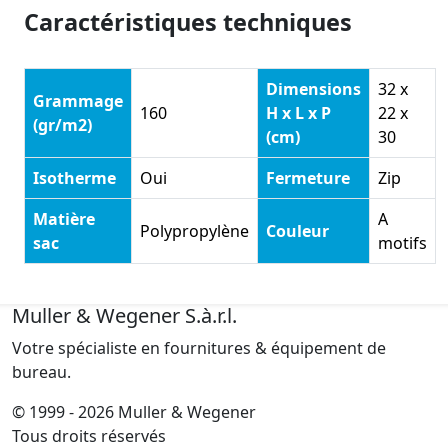
Caractéristiques techniques
Dimensions
32 x
Grammage
160
H x L x P
22 x
(gr/m2)
(cm)
30
Isotherme
Oui
Fermeture
Zip
Matière
A
Polypropylène
Couleur
sac
motifs
Muller & Wegener S.à.r.l.
Votre spécialiste en fournitures & équipement de
bureau.
© 1999 - 2026 Muller & Wegener
Tous droits réservés