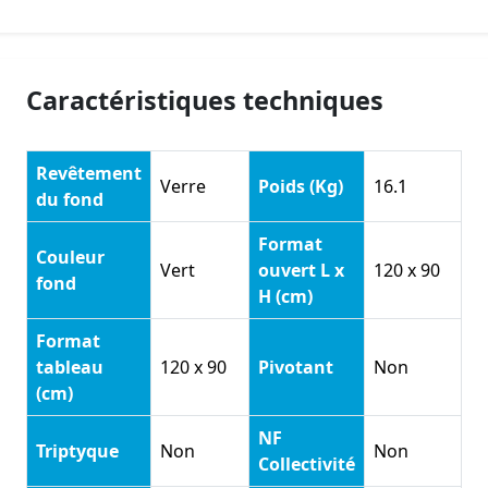
Caractéristiques techniques
Revêtement
Verre
Poids (Kg)
16.1
du fond
Format
Couleur
Vert
ouvert L x
120 x 90
fond
H (cm)
Format
tableau
120 x 90
Pivotant
Non
(cm)
NF
Triptyque
Non
Non
Collectivité