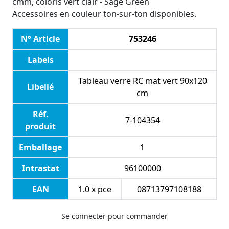
cmm, coloris vert clair - Sage Green
Accessoires en couleur ton-sur-ton disponibles.
N° Article
753246
Labels
Tableau verre RC mat vert 90x120
Libellé
cm
Réf.
7-104354
produit
Emballage
1
Intrastat
96100000
EAN
1.0 x pce
08713797108188
Se connecter pour commander