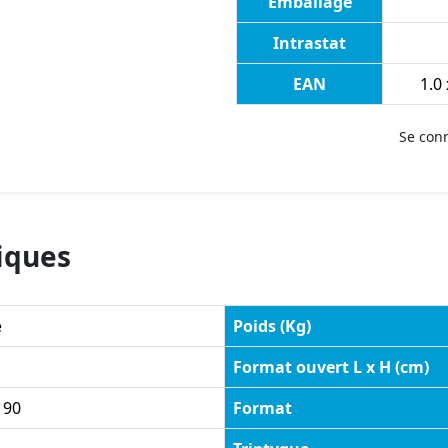
Emballage
Intrastat
EAN
1.0
Se con
iques
e
Poids (Kg)
Format ouvert L x H (cm)
 90
Format