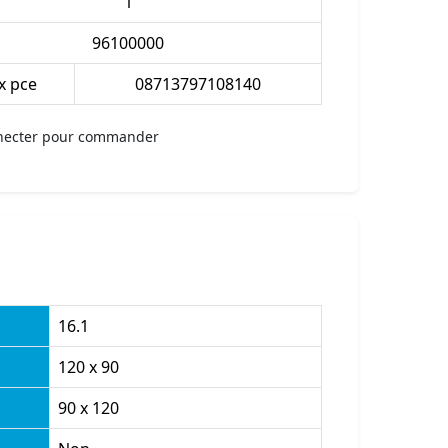
1
96100000
 x pce
08713797108140
necter pour commander
16.1
120 x 90
90 x 120