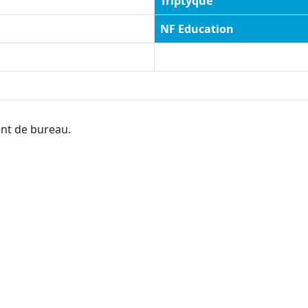
Triptyque
NF Education
ent de bureau.