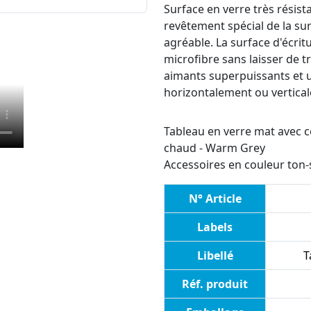
Surface en verre très résista
revêtement spécial de la su
agréable. La surface d'écrit
microfibre sans laisser de t
aimants superpuissants et 
horizontalement ou vertical
Tableau en verre mat avec co
chaud - Warm Grey
Accessoires en couleur ton-
N° Article
Labels
Libellé
T
Réf. produit