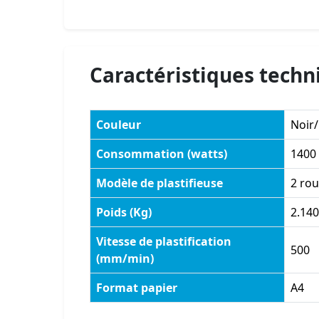
Caractéristiques techn
Couleur
Noir/
Consommation (watts)
1400
Modèle de plastifieuse
2 rou
Poids (Kg)
2.140
Vitesse de plastification
500
(mm/min)
Format papier
A4