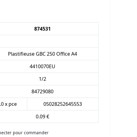
874531
Plastifieuse GBC 250 Office A4
4410070EU
1/2
84729080
.0 x pce
05028252645553
0.09 €
necter pour commander