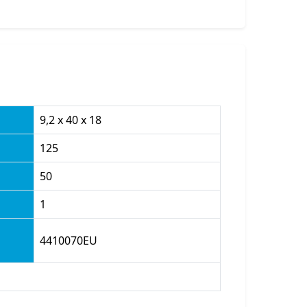
9,2 x 40 x 18
125
50
1
4410070EU