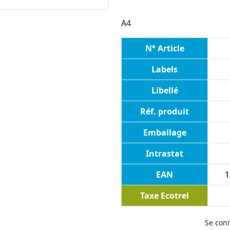
A4
N° Article
Labels
Libellé
Réf. produit
Emballage
Intrastat
EAN
1
Taxe Ecotrel
Se con