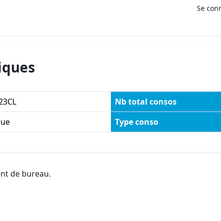
Se con
iques
23CL
Nb total consos
ue
Type conso
ent de bureau.