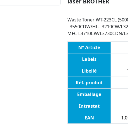
laser BROTHER
Waste Toner WT-223CL (500
L3550CDW/HL-L3210CW/L3
MFC-L3710CW/L3730CDN/L
N° Article
Labels
Libellé
Réf. produit
Emballage
Intrastat
EAN
1.0