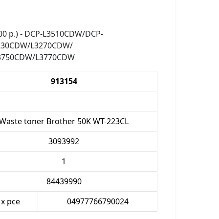
00 p.) - DCP-L3510CDW/DCP-
230CDW/L3270CDW/
3750CDW/L3770CDW
913154
Waste toner Brother 50K WT-223CL
3093992
1
84439990
 x pce
04977766790024