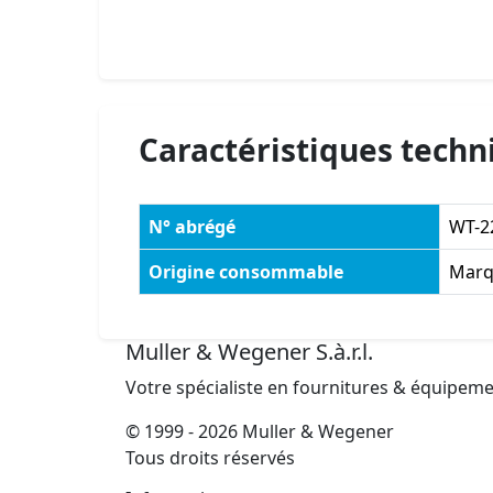
Caractéristiques techn
N° abrégé
WT-2
Origine consommable
Marq
Muller & Wegener S.à.r.l.
Votre spécialiste en fournitures & équipem
© 1999 - 2026 Muller & Wegener
Tous droits réservés