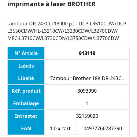
imprimante à laser BROTHER
tambour DR-243CL (18000 p.) - DCP-L3510CDW/DCP-
L3550CDW/HL-L3210CW/L3230CDW/L3270CDW/
MFC-L3710CW/L3730CDN/L3750CDW/L3770CDW
N° Article
913119
Labels
Libellé
Tambour Brother 18K DR-243CL
Réf. produit
3093990
Emballage
1
Intrastat
32159020
EAN
1.0 x cart
04977766787390