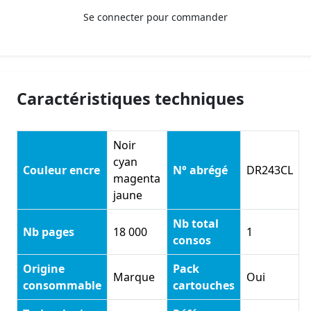
Se connecter pour commander
Caractéristiques techniques
Noir
cyan
Couleur encre
N° abrégé
DR243CL
magenta
jaune
Nb total
Nb pages
18 000
1
consos
Origine
Pack
Marque
Oui
consommable
cartouches