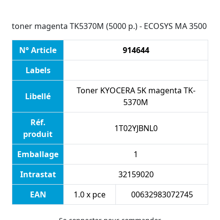
toner magenta TK5370M (5000 p.) - ECOSYS MA 3500
N° Article
914644
Labels
Toner KYOCERA 5K magenta TK-
Libellé
5370M
Réf.
1T02YJBNL0
produit
Emballage
1
Intrastat
32159020
EAN
1.0 x pce
00632983072745