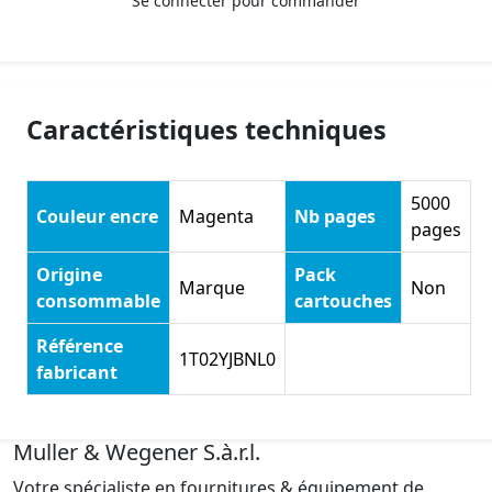
Se connecter pour commander
Caractéristiques techniques
5000
Couleur encre
Magenta
Nb pages
pages
Origine
Pack
Marque
Non
consommable
cartouches
Référence
1T02YJBNL0
fabricant
Muller & Wegener S.à.r.l.
Votre spécialiste en fournitures & équipement de