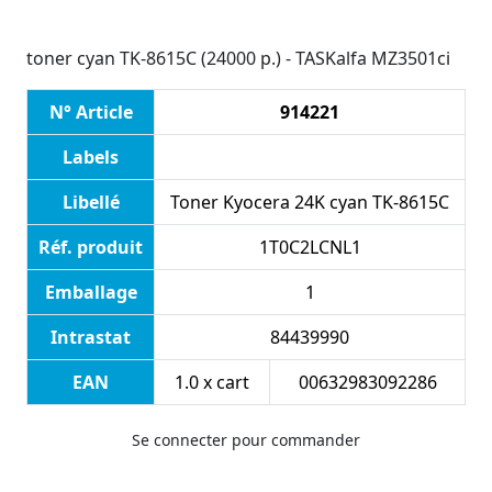
toner cyan TK-8615C (24000 p.) - TASKalfa MZ3501ci
N° Article
914221
Labels
Libellé
Toner Kyocera 24K cyan TK-8615C
Réf. produit
1T0C2LCNL1
Emballage
1
Intrastat
84439990
EAN
1.0 x cart
00632983092286
Se connecter pour commander