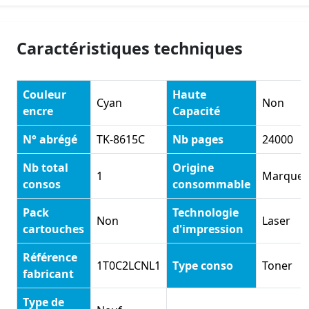
Caractéristiques techniques
Couleur
Haute
Cyan
Non
encre
Capacité
N° abrégé
TK-8615C
Nb pages
24000
Nb total
Origine
1
Marque
consos
consommable
Pack
Technologie
Non
Laser
cartouches
d'impression
Référence
1T0C2LCNL1
Type conso
Toner
fabricant
Type de