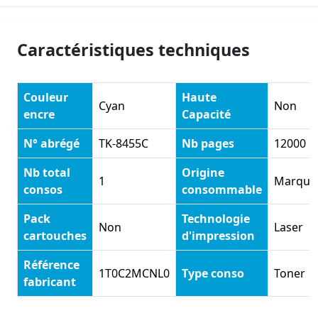
Caractéristiques techniques
Couleur
Haute
Cyan
Non
encre
Capacité
N° abrégé
TK-8455C
Nb pages
12000
Nb total
Origine
1
Marque
consos
consommable
Pack
Technologie
Non
Laser
cartouches
d'impression
Référence
1T0C2MCNL0
Type conso
Toner
fabricant