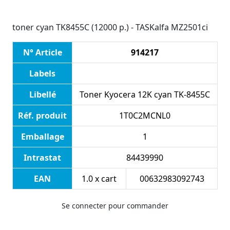
toner cyan TK8455C (12000 p.) - TASKalfa MZ2501ci
N° Article
914217
Labels
Libellé
Toner Kyocera 12K cyan TK-8455C
Réf. produit
1T0C2MCNL0
Emballage
1
Intrastat
84439990
EAN
1.0 x cart
00632983092743
Se connecter pour commander