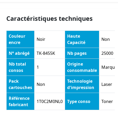
Caractéristiques techniques
Couleur
Haute
Noir
Non
encre
Capacité
N° abrégé
TK-8455K
Nb pages
25000
Nb total
Origine
1
Marque
consos
consommable
Pack
Technologie
Non
Laser
cartouches
d'impression
Référence
1T0C2M0NL0
Type conso
Toner
fabricant