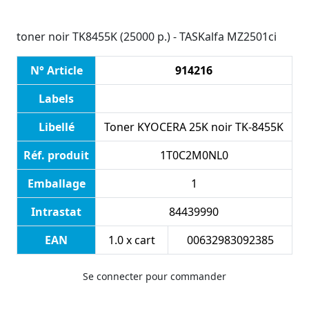
toner noir TK8455K (25000 p.) - TASKalfa MZ2501ci
N° Article
914216
Labels
Libellé
Toner KYOCERA 25K noir TK-8455K
Réf. produit
1T0C2M0NL0
Emballage
1
Intrastat
84439990
EAN
1.0 x cart
00632983092385
Se connecter pour commander