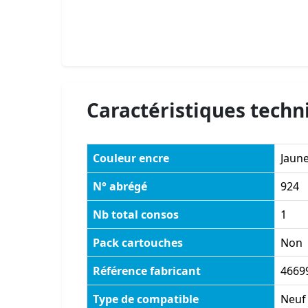
Caractéristiques techn
Couleur encre
Jaun
N° abrégé
924
Nb total consos
1
Pack cartouches
Non
Référence fabricant
4669
Type de compatible
Neuf