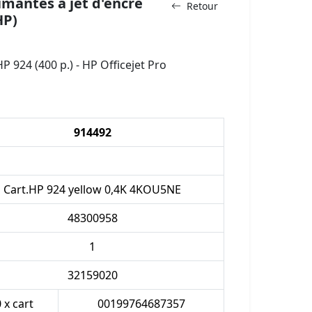
mantes à jet d'encre
Retour
HP)
924 (400 p.) - HP Officejet Pro
914492
Cart.HP 924 yellow 0,4K 4KOU5NE
48300958
1
32159020
 x cart
00199764687357