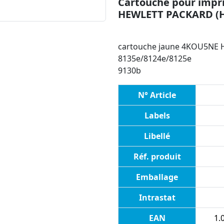
Cartouche pour impri
HEWLETT PACKARD (
cartouche jaune 4KOU5NE HP 
8135e/8124e/8125e
9130b
N° Article
Labels
Libellé
Réf. produit
Emballage
Intrastat
EAN
1.0