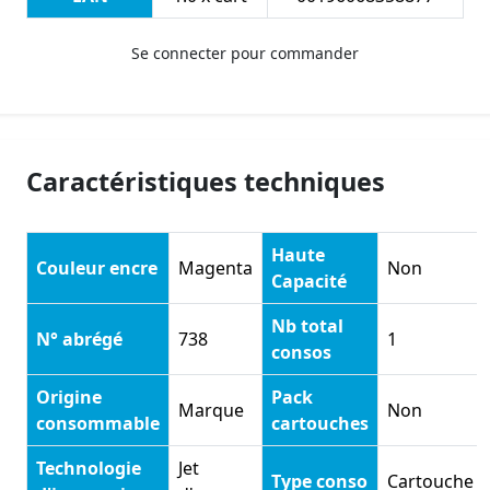
Se connecter pour commander
Caractéristiques techniques
Haute
Couleur encre
Magenta
Non
Capacité
Nb total
N° abrégé
738
1
consos
Origine
Pack
Marque
Non
consommable
cartouches
Technologie
Jet
Type conso
Cartouche