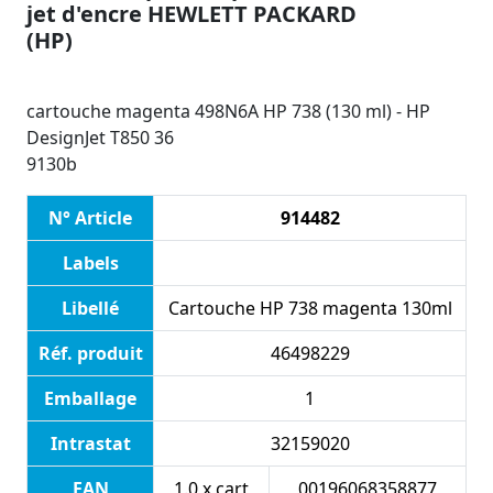
jet d'encre HEWLETT PACKARD
(HP)
cartouche magenta 498N6A HP 738 (130 ml) - HP
DesignJet T850 36
9130b
N° Article
914482
Labels
Libellé
Cartouche HP 738 magenta 130ml
Réf. produit
46498229
Emballage
1
Intrastat
32159020
EAN
1.0 x cart
00196068358877