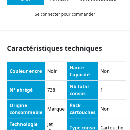
Se connecter pour commander
Caractéristiques techniques
Haute
Couleur encre
Noir
Non
Capacité
Nb total
N° abrégé
738
1
consos
Origine
Pack
Marque
Non
consommable
cartouches
Technologie
Jet
Type conso
Cartouche