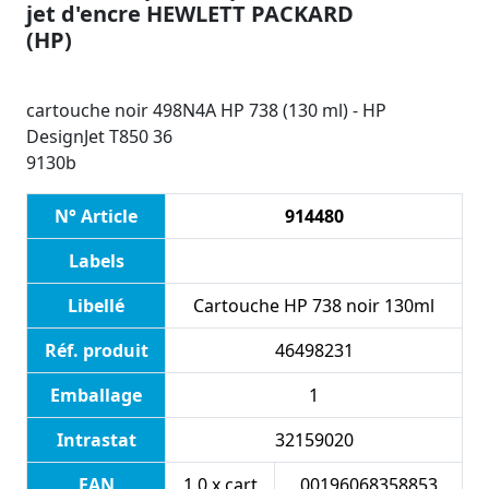
jet d'encre HEWLETT PACKARD
(HP)
cartouche noir 498N4A HP 738 (130 ml) - HP
DesignJet T850 36
9130b
N° Article
914480
Labels
Libellé
Cartouche HP 738 noir 130ml
Réf. produit
46498231
Emballage
1
Intrastat
32159020
EAN
1.0 x cart
00196068358853