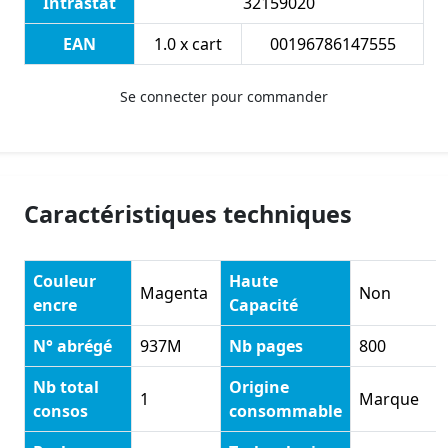
Intrastat
32159020
EAN
1.0 x cart
00196786147555
Se connecter pour commander
Caractéristiques techniques
Couleur
Haute
Magenta
Non
encre
Capacité
N° abrégé
937M
Nb pages
800
Nb total
Origine
1
Marque
consos
consommable