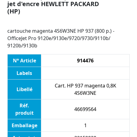
jet d'encre HEWLETT PACKARD
(HP)
cartouche magenta 4S6W3NE HP 937 (800 p.) -
OfficeJet Pro 9120e/9130e/9720/9730/9110b/
9120b/9130b
N° Article
914476
Labels
Cart. HP 937 magenta 0,8K
Libellé
4S6W3NE
Réf.
46699564
produit
Emballage
1