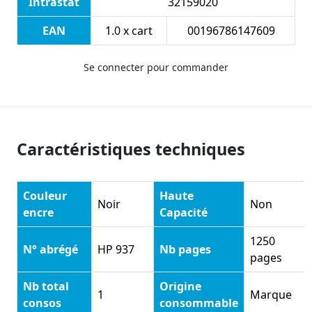
Intrastat
32159020
EAN
1.0 x cart
00196786147609
Se connecter pour commander
Caractéristiques techniques
Couleur
Haute
Noir
Non
encre
Capacité
1250
N° abrégé
HP 937
Nb pages
pages
Nb total
Origine
1
Marque
consos
consommable