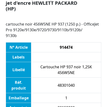
jet d'encre HEWLETT PACKARD
(HP)
cartouche noir 4S6W5NE HP 937 (1250 p.) - OfficeJet
Pro 9120e/9130e/9720/9730/9110b/9120b/
9130b
N° Article
914474
Labels
Cartouche HP 937 noir 1,25K
Libellé
4S6W5NE
Réf.
48301040
produit
Emballage
1