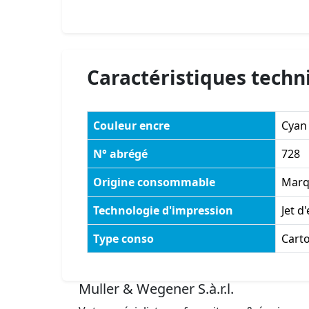
Caractéristiques techn
Couleur encre
Cyan
N° abrégé
728
Origine consommable
Marq
Technologie d'impression
Jet d
Type conso
Cart
Muller & Wegener S.à.r.l.