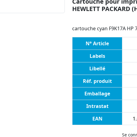
Cartouche pour impri
HEWLETT PACKARD (
cartouche cyan F9K17A HP 72
N° Article
Labels
Libellé
Réf. produit
Emballage
Intrastat
EAN
1.
Se con