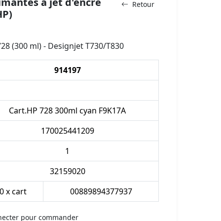
mantes à jet d'encre
Retour
HP)
8 (300 ml) - Designjet T730/T830
914197
Cart.HP 728 300ml cyan F9K17A
170025441209
1
32159020
0 x cart
00889894377937
necter pour commander