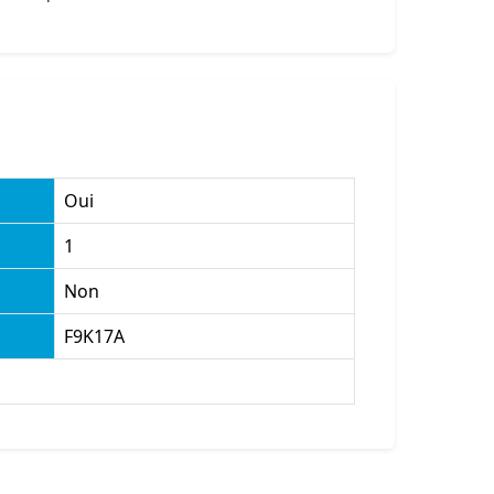
Oui
1
Non
F9K17A