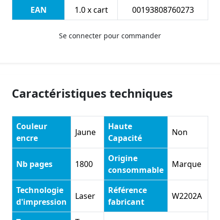
EAN
1.0 x cart
00193808760273
Se connecter pour commander
Caractéristiques techniques
Couleur
Haute
Jaune
Non
encre
Capacité
Origine
Nb pages
1800
Marque
consommable
Technologie
Référence
Laser
W2202A
d'impression
fabricant