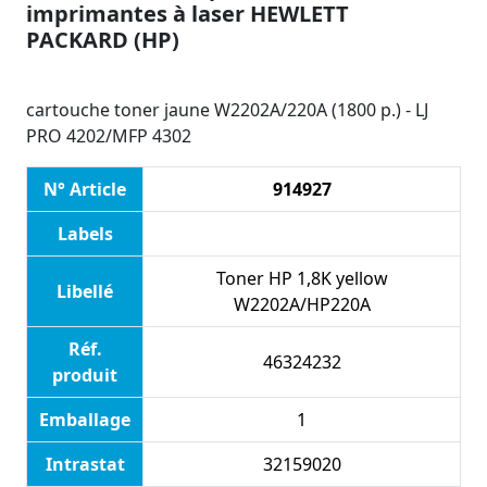
imprimantes à laser HEWLETT
PACKARD (HP)
cartouche toner jaune W2202A/220A (1800 p.) - LJ
PRO 4202/MFP 4302
N° Article
914927
Labels
Toner HP 1,8K yellow
Libellé
W2202A/HP220A
Réf.
46324232
produit
Emballage
1
Intrastat
32159020