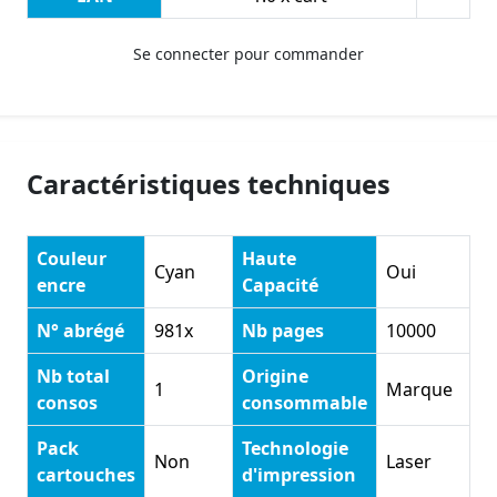
Se connecter pour commander
Caractéristiques techniques
Couleur
Haute
Cyan
Oui
encre
Capacité
N° abrégé
981x
Nb pages
10000
Nb total
Origine
1
Marque
consos
consommable
Pack
Technologie
Non
Laser
cartouches
d'impression