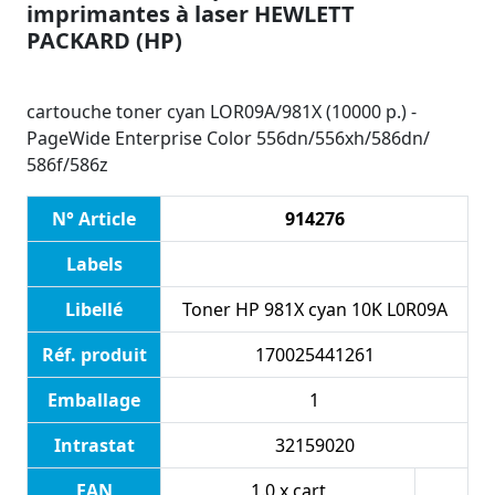
imprimantes à laser HEWLETT
PACKARD (HP)
cartouche toner cyan LOR09A/981X (10000 p.) -
PageWide Enterprise Color 556dn/556xh/586dn/
586f/586z
N° Article
914276
Labels
Libellé
Toner HP 981X cyan 10K L0R09A
Réf. produit
170025441261
Emballage
1
Intrastat
32159020
EAN
1.0 x cart