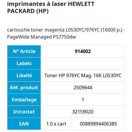
imprimantes à laser HEWLETT
PACKARD (HP)
cartouche toner magenta L0S30YC/976YC (16000 p.) -
PageWide Managed P57750dw
N° Article
914002
Labels
Libellé
Toner HP 976YC Mag. 16K L0S30YC
Réf. produit
2509644
Emballage
1
Intrastat
32159020
EAN
1.0 x cart
00889894406385