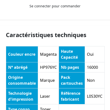
Se connecter pour commander
Caractéristiques techniques
Haute
Couleur encre
Magenta
Oui
Capacité
N° abrégé
HP976YC
Nb pages
16000
Origine
Pack
Marque
Non
consommable
cartouches
Technologie
Référence
Laser
L0S30YC
d'impression
fabricant
Type conso
Toner