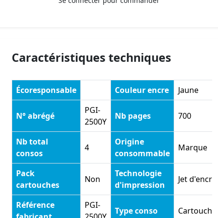
Se connecter pour commander
Caractéristiques techniques
Écoresponsable
Couleur encre
Jaune
PGI-
N° abrégé
Nb pages
700
2500Y
Nb total
Origine
4
Marque
consos
consommable
Pack
Technologie
Non
Jet d'encre
cartouches
d'impression
Référence
PGI-
Type conso
Cartouche
fabricant
2500Y