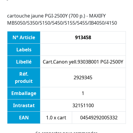
cartouche jaune PGI-2500Y (700 p.) - MAXIFY
MB5050/5350/5150/5450/5155/5455/IB4050/4150
N° Article
913458
Labels
Libellé
Cart.Canon yell.9303B001 PGI-2500Y
Réf.
2929345
produit
Emballage
1
Intrastat
32151100
EAN
1.0 x cart
04549292005332