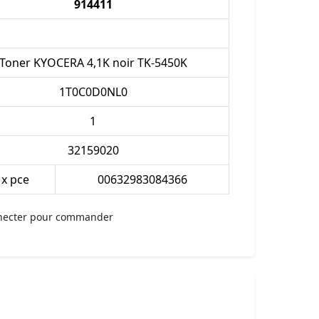
914411
Toner KYOCERA 4,1K noir TK-5450K
1T0C0D0NL0
1
32159020
 x pce
00632983084366
necter pour commander