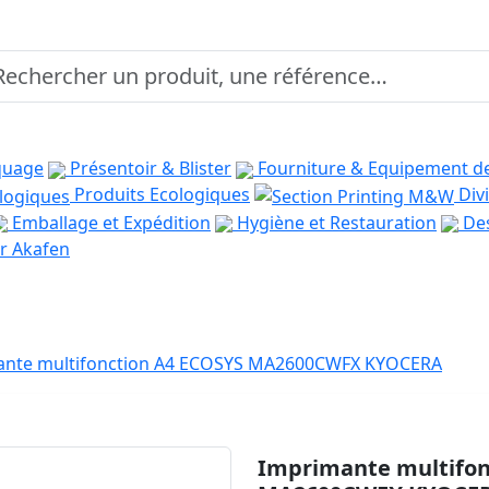
quage
Présentoir & Blister
Fourniture & Equipement d
Produits Ecologiques
Divi
Emballage et Expédition
Hygiène et Restauration
Des
r Akafen
ante multifonction A4 ECOSYS MA2600CWFX KYOCERA
Imprimante multifon