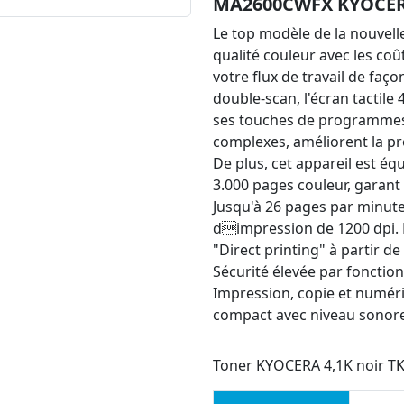
MA2600CWFX KYOCE
Le top modèle de la nouvell
qualité couleur avec les coût
votre flux de travail de faç
double-scan, l'écran tactile 
ses touches de programmes p
complexes, améliorent la pro
De plus, cet appareil est éq
3.000 pages couleur, garan
Jusqu'à 26 pages par minute
dimpression de 1200 dpi. 
"Direct printing" à partir 
Sécurité élevée par fonctiona
Impression, copie et numéri
compact avec niveau sonore
Toner KYOCERA 4,1K noir T