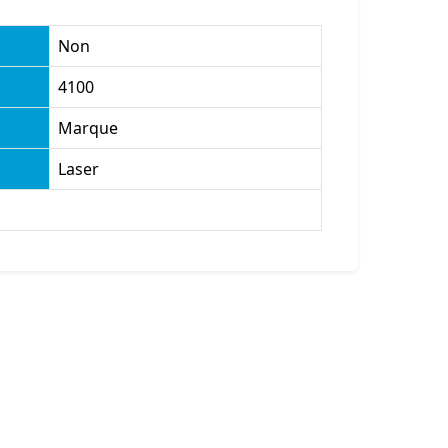
Non
4100
Marque
Laser