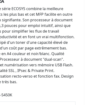
RA
e série ECOSYS combine la meilleure
s les plus bas et cet MFP facilite en outre
on signifiante. Son processeur à document
4,3 pouces pour emploi intuitif, ainsi que
our simplifier les flux de travail
ductivité et en font un vrai multifonction.
uipé d'un toner d'une capacité élevé de
t d'un coût par page extrêmement bas.
 en A4 couleur et noir/blanc. Qualité
Processeur à document "dual-scan".
de et numérisation vers mémoire USB Flash.
lité SSL , IPsec & Private Print.
sation recto-verso et fonction fax. Design
 très bas.
K-5450K