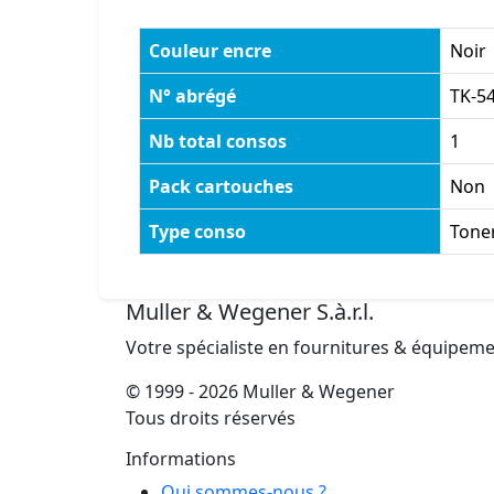
Couleur encre
Noir
N° abrégé
TK-5
Nb total consos
1
Pack cartouches
Non
Type conso
Tone
Muller & Wegener S.à.r.l.
Votre spécialiste en fournitures & équipem
© 1999 - 2026 Muller & Wegener
Tous droits réservés
Informations
Qui sommes-nous ?