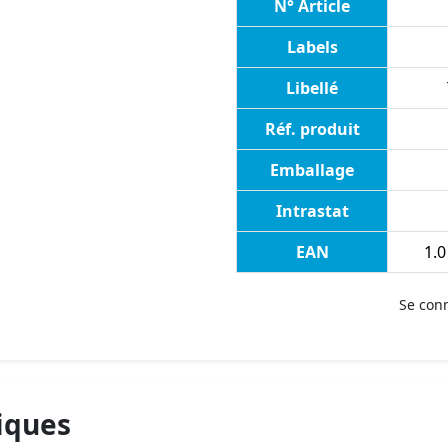
N° Article
Labels
Libellé
Réf. produit
Emballage
Intrastat
EAN
1.0
Se con
iques