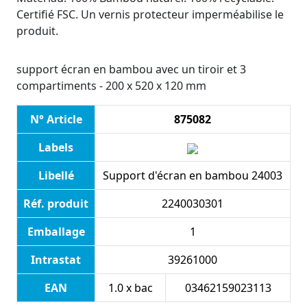
Certifié FSC. Un vernis protecteur imperméabilise le
produit.
support écran en bambou avec un tiroir et 3
compartiments - 200 x 520 x 120 mm
N° Article
875082
Labels
Libellé
Support d'écran en bambou 24003
Réf. produit
2240030301
Emballage
1
Intrastat
39261000
EAN
1.0 x bac
03462159023113