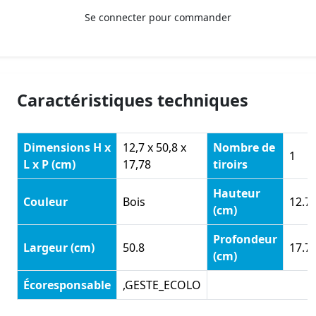
Se connecter pour commander
Caractéristiques techniques
Dimensions H x
12,7 x 50,8 x
Nombre de
1
L x P (cm)
17,78
tiroirs
Hauteur
Couleur
Bois
12.7
(cm)
Profondeur
Largeur (cm)
50.8
17.7
(cm)
Écoresponsable
,GESTE_ECOLO