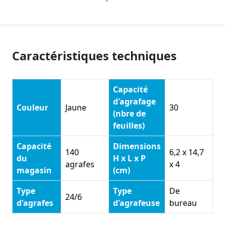
Caractéristiques techniques
Capacité
d'agrafage
Couleur
Jaune
30
(nbre de
feuilles)
Capacité
Dimensions
140
6,2 x 14,7
du
H x L x P
agrafes
x 4
magasin
(cm)
Type
Type
De
24/6
d'agrafes
d'agrafeuse
bureau