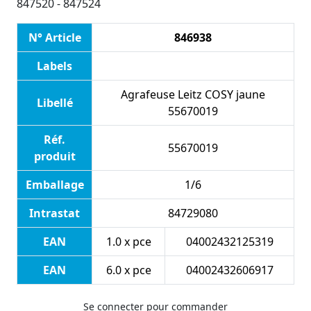
847520 - 847524
N° Article
846938
Labels
Agrafeuse Leitz COSY jaune
Libellé
55670019
Réf.
55670019
produit
Emballage
1/6
Intrastat
84729080
EAN
1.0 x pce
04002432125319
EAN
6.0 x pce
04002432606917
Se connecter pour commander